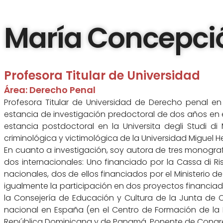
María Concepci
Skip
to
content
Profesora Titular de Universidad
Área: Derecho Penal
Profesora Titular de Universidad de Derecho penal e
estancia de investigación predoctoral de dos años en e
estancia postdoctoral en la Universita degli Studi d
criminológica y victimológica de la Universidad Miguel H
En cuanto a investigación, soy autora de tres monografía
dos internacionales: Uno financiado por la Cassa di 
nacionales, dos de ellos financiados por el Ministerio d
igualmente la participación en dos proyectos financiados
la Consejería de Educación y Cultura de la Junta de Ca
nacional en España (en el Centro de Formación de la P
República Dominicana y de Panamá. Ponente de Congresos