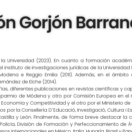
ón Gorjón Barran
n la Universidad (2023). En cuanto a formación acad
l instituto de investigaciones jurídicas de la Universid
i Modena e Reggio Emilia (2011). Además, en el ámbito 
ernández de Elche (2014).
s, diferentes publicaciones en revistas científicas y cap
Risparmio de Módena y otro por Comisión Europea en e
e Economía y Competitividad y el otro por el Ministerio d
 por la Consellería D`Educació, Investigació, Cultura i E
stilla y León. Finalmente, de forma breve destacar la c
olicía, División de Formación y Perfeccionamiento de Áv
 internacionales en México, Italia, Hungría, Brasil y Pa