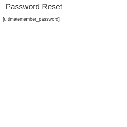
Password Reset
[ultimatemember_password]
2025 | © Todos los derechos reservados | CIDH Diversitas